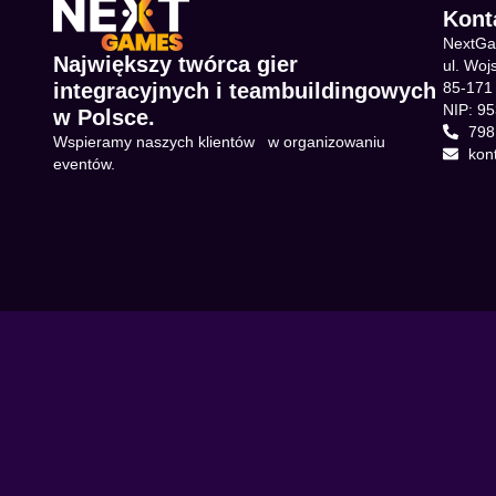
Kont
NextG
Największy twórca gier
ul. Woj
integracyjnych i teambuildingowych
85-171
NIP: 9
w Polsce.
798
Wspieramy naszych klientów w organizowaniu
kon
eventów.